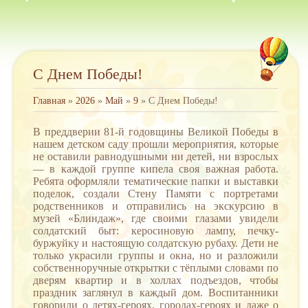
С Днем Победы!
Главная
»
2026
»
Май
»
9
» С Днем Победы!
В преддверии 81-й годовщины Великой Победы в
нашем детском саду прошли мероприятия, которые
не оставили равнодушными ни детей, ни взрослых
— в каждой группе кипела своя важная работа.
Ребята оформляли тематические папки и выставки
поделок, создали Стену Памяти с портретами
родственников и отправились на экскурсию в
музей «Блиндаж», где своими глазами увидели
солдатский быт: керосиновую лампу, печку-
буржуйку и настоящую солдатскую рубаху. Дети не
только украсили группы и окна, но и разложили
собственноручные открытки с тёплыми словами по
дверям квартир и в холлах подъездов, чтобы
праздник заглянул в каждый дом. Воспитанники
говорили о детях-героях, городах-героях и даже о